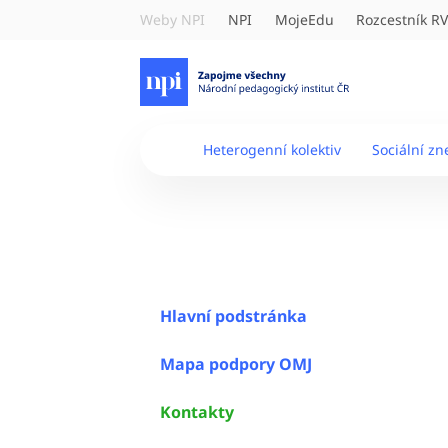
Weby NPI
NPI
MojeEdu
Rozcestník R
Heterogenní kolektiv
Sociální z
Hlavní podstránka
Mapa podpory OMJ
Kontakty