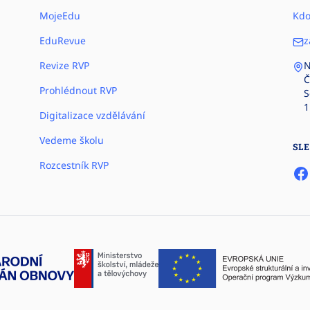
MojeEdu
Kdo
EduRevue
z
Revize RVP
N
Č
Prohlédnout RVP
S
1
Digitalizace vzdělávání
Vedeme školu
SLE
Rozcestník RVP