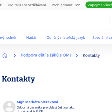
VP
Digitalizace vzdělávání
Prohlédnout RVP
Zapojme všec
nevýhodnění
Nadání
Odlišný mateřský jazyk
Speciální v
Podpora dětí a žáků s OMJ
Kontakty
Kontakty
Mgr. Markéta Slezáková
Odborná garantka pro oblast čeština jako
druhý jazyk NPI ČR