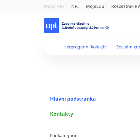
Weby NPI
NPI
MojeEdu
Rozcestník R
Heterogenní kolektiv
Sociální z
Hlavní podstránka
Kontakty
Podkategorie