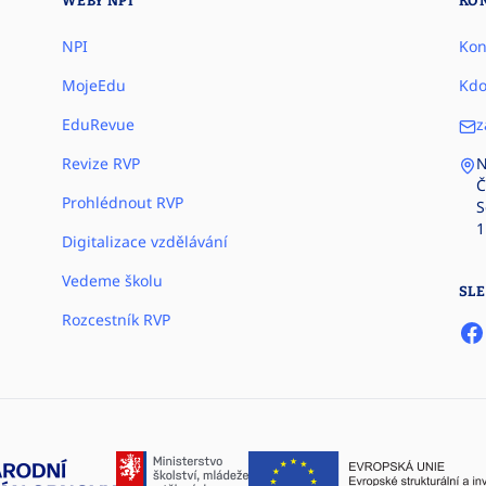
WEBY NPI
KO
NPI
Kon
MojeEdu
Kdo
EduRevue
z
Revize RVP
N
Č
Prohlédnout RVP
S
1
Digitalizace vzdělávání
Vedeme školu
SLE
Rozcestník RVP