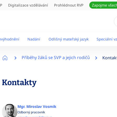
VP
Digitalizace vzdělávání
Prohlédnout RVP
Zapojme všec
nevýhodnění
Nadání
Odlišný mateřský jazyk
Speciální v
Příběhy žáků se SVP a jejich rodičů
Kontak
Kontakty
Mgr. Miroslav Vosmik
Odborný pracovník